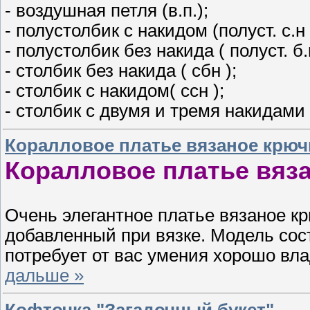
- воздушная петля (в.п.);
- полустолбик с накидом (полуст. с.н 
- полустолбик без накида ( полуст. б.н
- столбик без накида ( сбн );
- столбик с накидом( ссн );
- столбик с двумя и тремя накидами 
Коралловое платье вязаное крюч
Коралловое платье вяз
Очень элегантное платье вязаное к
добавленный при вязке. Модель сос
потребует от вас умения хорошо вла
дальше »
Кофточка "Загадочный букет".