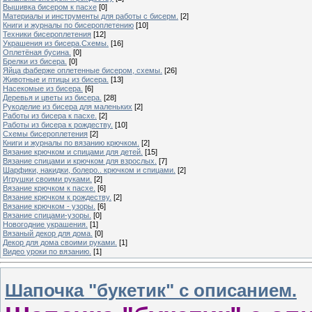
Вышивка бисером к пасхе
[0]
Материалы и инструменты для работы с бисерм.
[2]
Книги и журналы по бисероплетению
[10]
Техники бисероплетения
[12]
Украшения из бисера.Схемы.
[16]
Оплетёная бусина.
[0]
Брелки из бисера.
[0]
Яйца фаберже оплетенные бисером, схемы.
[26]
Животные и птицы из бисера.
[13]
Насекомые из бисера.
[6]
Деревья и цветы из бисера.
[28]
Рукоделие из бисера для маленьких
[2]
Работы из бисера к пасхе.
[2]
Работы из бисера к рождеству.
[10]
Схемы бисероплетения
[2]
Книги и журналы по вязанию крючком.
[2]
Вязание крючком и спицами для детей.
[15]
Вязание спицами и крючком для взрослых.
[7]
Шарфики, накидки, болеро.. крючком и спицами.
[2]
Игрушки своими руками.
[2]
Вязание крючком к пасхе.
[6]
Вязание крючком к рождеству.
[2]
Вязание крючком - узоры.
[6]
Вязание спицами-узоры.
[0]
Новогодние украшения.
[1]
Вязаный декор для дома.
[0]
Декор для дома своими руками.
[1]
Видео уроки по вязанию.
[1]
Шапочка "букетик" с описанием.