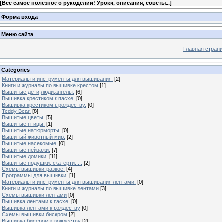
[
Всё самое полезное о рукоделии! Уроки, описания, советы...
]
Форма входа
Меню сайта
Главная стран
Categories
Материалы и инструменты для вышивания.
[2]
Книги и журналы по вышивке крестом
[1]
Вышитые дети,люди,ангелы.
[6]
Вышивка крестиком к пасхе.
[0]
Вышивка крестиком к рождеству.
[0]
Teddy Bear.
[8]
Вышитые цветы.
[5]
Вышитые птицы.
[1]
Вышитые натюрморты.
[0]
Вышитый животный мир.
[2]
Вышитые насекомые.
[0]
Вышитые пейзажи.
[7]
Вышитые домики.
[11]
Вышитые подушки, скатерти.....
[2]
Схемы вышивки-разное.
[4]
Программы для вышивки.
[1]
Материалы и инструменты для вышивания лентами.
[0]
Книги и журналы по вышивке лентами
[3]
Схемы вышивки лентами
[0]
Вышивка лентами к пасхе.
[0]
Вышивка лентами к рождеству
[0]
Схемы вышивки бисером
[2]
Вышивка бисером к рождеству
[2]