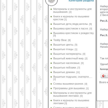
Категории раздела
Набер
Материалы и инструменты для
второг
вышивания.
идти в
[2]
2 бисе
Книги и журналы по вышивке
крестом
[1]
Рис.8.
Вышитые дети,люди,ангелы.
[6]
Вышивка крестиком к пасхе.
[0]
Набери
Вышивка крестиком к рождеству.
Рис.9.
[0]
Teddy Bear.
[8]
Набери
Вышитые цветы.
[5]
Начин
Вышитые птицы.
[1]
Вышитые натюрморты.
[0]
Так пл
Вышитый животный мир.
[2]
Вышитые насекомые.
[0]
Удачи!
Вышитые пейзажи.
[7]
Категор
Вышитые домики.
[11]
Вышитые подушки, скатерти.....
[2]
Всего 
Схемы вышивки-разное.
[4]
Программы для вышивки.
[1]
Материалы и инструменты для
вышивания лентами.
[0]
Книги и журналы по вышивке
лентами
[3]
Схемы вышивки лентами