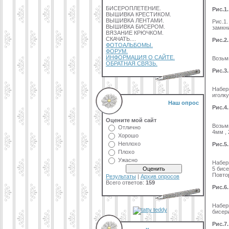
БИСЕРОПЛЕТЕНИЕ.
Рис.1.
ВЫШИВКА КРЕСТИКОМ.
ВЫШИВКА ЛЕНТАМИ.
Рис.1.
ВЫШИВКА БИСЕРОМ.
замкни
ВЯЗАНИЕ КРЮЧКОМ.
СКАЧАТЬ....
Рис.2.
ФОТОАЛЬБОМЫ.
ФОРУМ.
ИНФОРМАЦИЯ О САЙТЕ.
Возьми
ОБРАТНАЯ СВЯЗЬ.
Рис.3.
Набер
иголку
Наш опрос
Рис.4.
Оцените мой сайт
Возьм
Отлично
4мм , 
Хорошо
Неплохо
Рис.5.
Плохо
Ужасно
Набер
5 бисе
Повтор
Результаты
|
Архив опросов
Всего ответов:
159
Рис.6.
Набер
бисери
Рис.7.