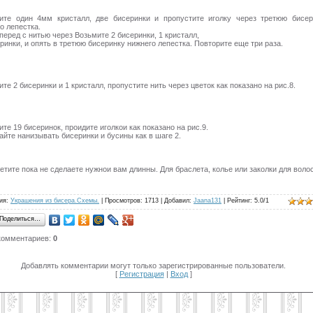
ите один 4мм кристалл, две бисеринки и пропустите иголку через третюю бисер
о лепестка.
перед с нитью через Возьмите 2 бисеринки, 1 кристалл,
ринки, и опять в третюю бисеринку нижнего лепестка. Повторите еще три раза.
те 2 бисеринки и 1 кристалл, пропустите нить через цветок как показано на рис.8.
те 19 бисеринок, проидите иголкои как показано на рис.9.
айте нанизывать бисеринки и бусины как в шаге 2.
етите пока не сделаете нужнои вам длинны. Для браслета, колье или заколки для волос
ия
:
Украшения из бисера.Схемы.
|
Просмотров
: 1713 |
Добавил
:
Jaana131
|
Рейтинг
:
5.0
/
1
Поделиться…
комментариев
:
0
Добавлять комментарии могут только зарегистрированные пользователи.
[
Регистрация
|
Вход
]