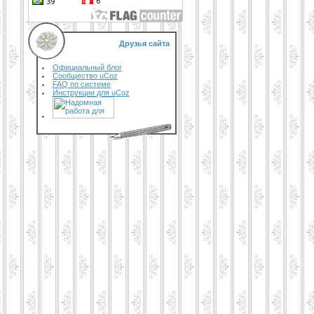
Друзья сайта
Официальный блог
Сообщество uCoz
FAQ по системе
Инструкции для uCoz