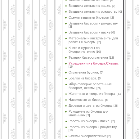
[0]
Вышивка лентами к пасхе.
[0]
Вышивка лентами к рождеству
[0]
Схемы вышивки бисером
[2]
Вышивка бисером к рождеству
[2]
Вышивка бисером к пасхе
[0]
Материалы и инструменты для
работы с бисерм.
[2]
Книги и журналы по
бисероплетению
[10]
Техники бисероплетения
[12]
Украшения из бисера.Схемы.
[16]
Оплетёная бусина.
[0]
Брелки из бисера.
[0]
Яйца фаберже оплетенные
бисером, схемы.
[26]
Животные и птицы из бисера.
[13]
Насекомые из бисера.
[6]
Деревья и цветы из бисера.
[28]
Рукоделие из бисера для
маленьких
[2]
Работы из бисера к пасхе.
[2]
Работы из бисера к рождеству.
[10]
Схемы бисероплетения
[2]