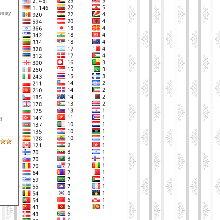
инку
!