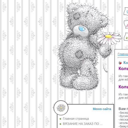
Главна
Ко
Коль
Из так
для юб
Коль
Из так
для юб
Вам 
Меню сайта
-бисер
-бусин
Главная страница
-леска
-иголк
ВЯЗАНИЕ НА ЗАКАЗ ПО ...
-бижут