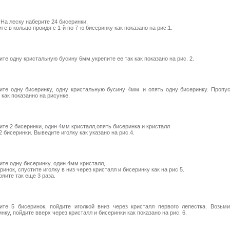
 На леску наберите 24 бисеринки,
те в кольцо проидя с 1-й по 7-ю бисеринку как показано на рис.1.
те одну кристальную бусину 6мм,укрепите ее так как показано на рис. 2.
ите одну бисеринку, одну кристальную бусину 4мм. и опять одну бисеринку. Пропу
 как показанно на рисунке.
ите 2 бисеринки, один 4мм кристалл,опять бисеринка и кристалл
2 бисеринки. Выведите иголку как указано на рис.4.
ите одну бисеринку, один 4мм кристалл,
ринок, спустите иголку в низ через кристалл и бисеринку как на рис 5.
яите так еще 3 раза.
ите 5 бисеринок, пойдите иголкой вниз через кристалл первого лепестка. Возьми
нку, пойдите вверх через кристалл и бисеринки как показано на рис. 6.