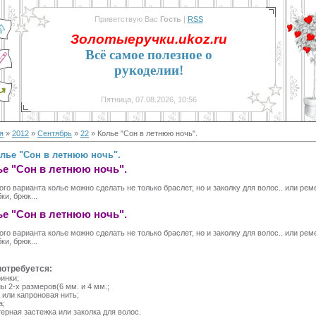
Приветствую Вас
Гость
|
RSS
Золотыеручки.ukoz.ru
Всё самое полезное о
рукоделии!
Пятница, 07.08.2026, 10:56
я
»
2012
»
Сентябрь
»
22
» Колье "Сон в летнюю ночь".
лье "Сон в летнюю ночь".
е "Сон в летнюю ночь".
ого варианта колье можно сделать не только браслет, но и заколку для волос.. или ре
ки, брюк...
е "Сон в летнюю ночь".
ого варианта колье можно сделать не только браслет, но и заколку для волос.. или ре
ки, брюк...
потребуется:
инки;
ы 2-х размеров(6 мм. и 4 мм.;
 или капроновая нить;
а;
ерная застежка или заколка для волос.