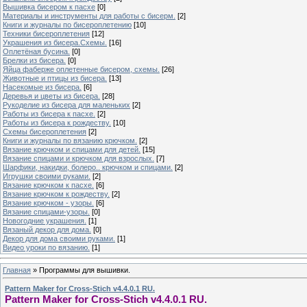
Вышивка бисером к пасхе
[0]
Материалы и инструменты для работы с бисерм.
[2]
Книги и журналы по бисероплетению
[10]
Техники бисероплетения
[12]
Украшения из бисера.Схемы.
[16]
Оплетёная бусина.
[0]
Брелки из бисера.
[0]
Яйца фаберже оплетенные бисером, схемы.
[26]
Животные и птицы из бисера.
[13]
Насекомые из бисера.
[6]
Деревья и цветы из бисера.
[28]
Рукоделие из бисера для маленьких
[2]
Работы из бисера к пасхе.
[2]
Работы из бисера к рождеству.
[10]
Схемы бисероплетения
[2]
Книги и журналы по вязанию крючком.
[2]
Вязание крючком и спицами для детей.
[15]
Вязание спицами и крючком для взрослых.
[7]
Шарфики, накидки, болеро.. крючком и спицами.
[2]
Игрушки своими руками.
[2]
Вязание крючком к пасхе.
[6]
Вязание крючком к рождеству.
[2]
Вязание крючком - узоры.
[6]
Вязание спицами-узоры.
[0]
Новогодние украшения.
[1]
Вязаный декор для дома.
[0]
Декор для дома своими руками.
[1]
Видео уроки по вязанию.
[1]
Главная
»
Программы для вышивки.
Pattern Maker for Cross-Stich v4.4.0.1 RU.
Pattern Maker for Cross-Stich v4.4.0.1 RU.