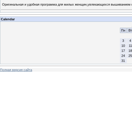
Оригинальная и удобная программа для милых женщин,увлекающихся вышиванием н
Calendar
Пн
Вт
3
4
10
11
17
18
24
25
31
Полная версия сайта