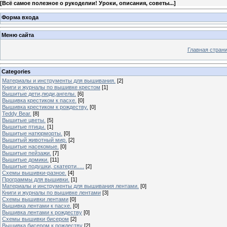
[
Всё самое полезное о рукоделии! Уроки, описания, советы...
]
Форма входа
Меню сайта
Главная стран
Categories
Материалы и инструменты для вышивания.
[2]
Книги и журналы по вышивке крестом
[1]
Вышитые дети,люди,ангелы.
[6]
Вышивка крестиком к пасхе.
[0]
Вышивка крестиком к рождеству.
[0]
Teddy Bear.
[8]
Вышитые цветы.
[5]
Вышитые птицы.
[1]
Вышитые натюрморты.
[0]
Вышитый животный мир.
[2]
Вышитые насекомые.
[0]
Вышитые пейзажи.
[7]
Вышитые домики.
[11]
Вышитые подушки, скатерти.....
[2]
Схемы вышивки-разное.
[4]
Программы для вышивки.
[1]
Материалы и инструменты для вышивания лентами.
[0]
Книги и журналы по вышивке лентами
[3]
Схемы вышивки лентами
[0]
Вышивка лентами к пасхе.
[0]
Вышивка лентами к рождеству
[0]
Схемы вышивки бисером
[2]
Вышивка бисером к рождеству
[2]