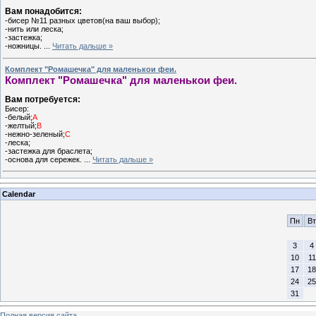
Вам понадобится:
-бисер №11 разных цветов(на ваш выбор);
-нить или леска;
-застежка;
-ножницы.
...
Читать дальше »
Комплект "Ромашечка" для маленькои феи.
Комплект "Ромашечка" для маленькои феи.
Вам потребуется:
Бисер:
-белый;
А
-желтый;
В
-нежно-зеленый;
С
-леска;
-застежка для браслета;
-основа для сережек.
...
Читать дальше »
Calendar
Пн
Вт
3
4
10
11
17
18
24
25
31
Полная версия сайта