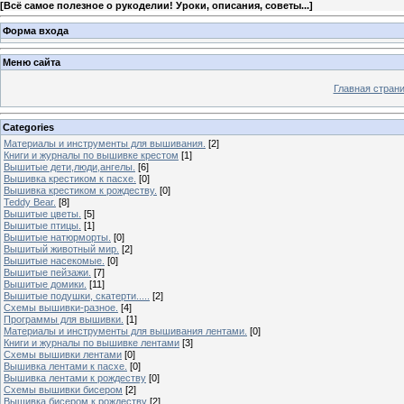
[
Всё самое полезное о рукоделии! Уроки, описания, советы...
]
Форма входа
Меню сайта
Главная стран
Categories
Материалы и инструменты для вышивания.
[2]
Книги и журналы по вышивке крестом
[1]
Вышитые дети,люди,ангелы.
[6]
Вышивка крестиком к пасхе.
[0]
Вышивка крестиком к рождеству.
[0]
Teddy Bear.
[8]
Вышитые цветы.
[5]
Вышитые птицы.
[1]
Вышитые натюрморты.
[0]
Вышитый животный мир.
[2]
Вышитые насекомые.
[0]
Вышитые пейзажи.
[7]
Вышитые домики.
[11]
Вышитые подушки, скатерти.....
[2]
Схемы вышивки-разное.
[4]
Программы для вышивки.
[1]
Материалы и инструменты для вышивания лентами.
[0]
Книги и журналы по вышивке лентами
[3]
Схемы вышивки лентами
[0]
Вышивка лентами к пасхе.
[0]
Вышивка лентами к рождеству
[0]
Схемы вышивки бисером
[2]
Вышивка бисером к рождеству
[2]