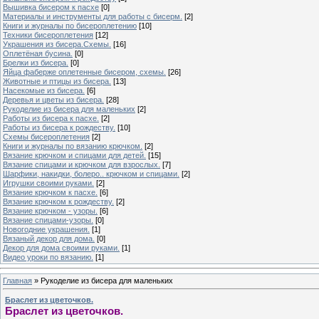
Вышивка бисером к пасхе
[0]
Материалы и инструменты для работы с бисерм.
[2]
Книги и журналы по бисероплетению
[10]
Техники бисероплетения
[12]
Украшения из бисера.Схемы.
[16]
Оплетёная бусина.
[0]
Брелки из бисера.
[0]
Яйца фаберже оплетенные бисером, схемы.
[26]
Животные и птицы из бисера.
[13]
Насекомые из бисера.
[6]
Деревья и цветы из бисера.
[28]
Рукоделие из бисера для маленьких
[2]
Работы из бисера к пасхе.
[2]
Работы из бисера к рождеству.
[10]
Схемы бисероплетения
[2]
Книги и журналы по вязанию крючком.
[2]
Вязание крючком и спицами для детей.
[15]
Вязание спицами и крючком для взрослых.
[7]
Шарфики, накидки, болеро.. крючком и спицами.
[2]
Игрушки своими руками.
[2]
Вязание крючком к пасхе.
[6]
Вязание крючком к рождеству.
[2]
Вязание крючком - узоры.
[6]
Вязание спицами-узоры.
[0]
Новогодние украшения.
[1]
Вязаный декор для дома.
[0]
Декор для дома своими руками.
[1]
Видео уроки по вязанию.
[1]
Главная
»
Рукоделие из бисера для маленьких
Браслет из цветочков.
Браслет из цветочков.