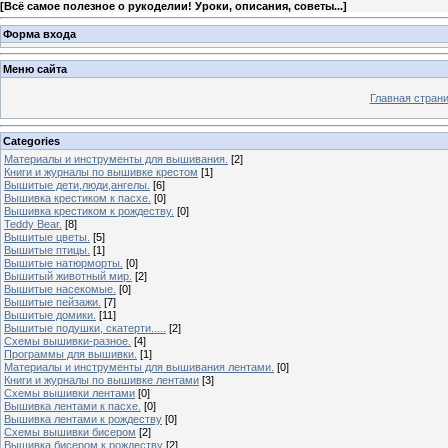
[
Всё самое полезное о рукоделии! Уроки, описания, советы...
]
Форма входа
Меню сайта
Главная стран
Categories
Материалы и инструменты для вышивания.
[2]
Книги и журналы по вышивке крестом
[1]
Вышитые дети,люди,ангелы.
[6]
Вышивка крестиком к пасхе.
[0]
Вышивка крестиком к рождеству.
[0]
Teddy Bear.
[8]
Вышитые цветы.
[5]
Вышитые птицы.
[1]
Вышитые натюрморты.
[0]
Вышитый животный мир.
[2]
Вышитые насекомые.
[0]
Вышитые пейзажи.
[7]
Вышитые домики.
[11]
Вышитые подушки, скатерти.....
[2]
Схемы вышивки-разное.
[4]
Программы для вышивки.
[1]
Материалы и инструменты для вышивания лентами.
[0]
Книги и журналы по вышивке лентами
[3]
Схемы вышивки лентами
[0]
Вышивка лентами к пасхе.
[0]
Вышивка лентами к рождеству
[0]
Схемы вышивки бисером
[2]
Вышивка бисером к рождеству
[2]