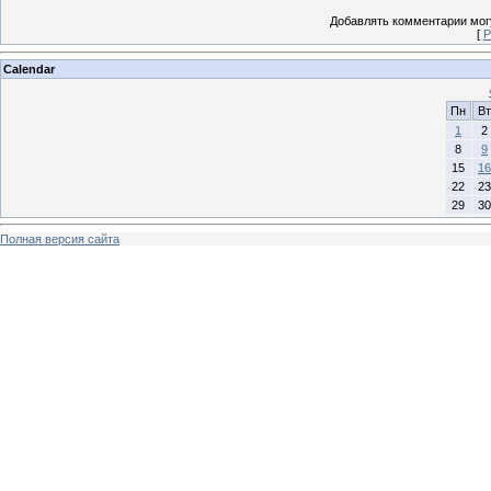
Добавлять комментарии могу
[
Р
Calendar
Пн
Вт
1
2
8
9
15
16
22
23
29
30
Полная версия сайта