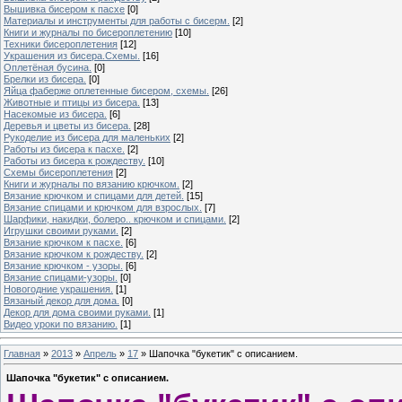
Вышивка бисером к пасхе
[0]
Материалы и инструменты для работы с бисерм.
[2]
Книги и журналы по бисероплетению
[10]
Техники бисероплетения
[12]
Украшения из бисера.Схемы.
[16]
Оплетёная бусина.
[0]
Брелки из бисера.
[0]
Яйца фаберже оплетенные бисером, схемы.
[26]
Животные и птицы из бисера.
[13]
Насекомые из бисера.
[6]
Деревья и цветы из бисера.
[28]
Рукоделие из бисера для маленьких
[2]
Работы из бисера к пасхе.
[2]
Работы из бисера к рождеству.
[10]
Схемы бисероплетения
[2]
Книги и журналы по вязанию крючком.
[2]
Вязание крючком и спицами для детей.
[15]
Вязание спицами и крючком для взрослых.
[7]
Шарфики, накидки, болеро.. крючком и спицами.
[2]
Игрушки своими руками.
[2]
Вязание крючком к пасхе.
[6]
Вязание крючком к рождеству.
[2]
Вязание крючком - узоры.
[6]
Вязание спицами-узоры.
[0]
Новогодние украшения.
[1]
Вязаный декор для дома.
[0]
Декор для дома своими руками.
[1]
Видео уроки по вязанию.
[1]
Главная
»
2013
»
Апрель
»
17
» Шапочка "букетик" с описанием.
Шапочка "букетик" с описанием.