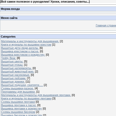
[
Всё самое полезное о рукоделии! Уроки, описания, советы...
]
Форма входа
Меню сайта
Главная стран
Categories
Материалы и инструменты для вышивания.
[2]
Книги и журналы по вышивке крестом
[1]
Вышитые дети,люди,ангелы.
[6]
Вышивка крестиком к пасхе.
[0]
Вышивка крестиком к рождеству.
[0]
Teddy Bear.
[8]
Вышитые цветы.
[5]
Вышитые птицы.
[1]
Вышитые натюрморты.
[0]
Вышитый животный мир.
[2]
Вышитые насекомые.
[0]
Вышитые пейзажи.
[7]
Вышитые домики.
[11]
Вышитые подушки, скатерти.....
[2]
Схемы вышивки-разное.
[4]
Программы для вышивки.
[1]
Материалы и инструменты для вышивания лентами.
[0]
Книги и журналы по вышивке лентами
[3]
Схемы вышивки лентами
[0]
Вышивка лентами к пасхе.
[0]
Вышивка лентами к рождеству
[0]
Схемы вышивки бисером
[2]
Вышивка бисером к рождеству
[2]