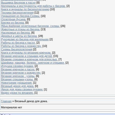
Вышивка бисером к пасхе
[0]
Материалы и инструменты для работы с бисерм.
[2]
Книги и журналы по бисероплетению
[10]
Техники бисероплетения
[12]
Украшения из бисера.Схемы.
[16]
Оплетёная бусина.
[0]
Брелки из бисера.
[0]
Яйца фаберже оплетенные бисером, схемы.
[26]
Животные и птицы из бисера.
[13]
Насекомые из бисера.
[6]
Деревья и цветы из бисера.
[28]
Рукоделие из бисера для маленьких
[2]
Работы из бисера к пасхе.
[2]
Работы из бисера к рождеству.
[10]
Схемы бисероплетения
[2]
Книги и журналы по вязанию крючком.
[2]
Вязание крючком и спицами для детей.
[15]
Вязание спицами и крючком для взрослых.
[7]
Шарфики, накидки, болеро.. крючком и спицами.
[2]
Игрушки своими руками.
[2]
Вязание крючком к пасхе.
[6]
Вязание крючком к рождеству.
[2]
Вязание крючком - узоры.
[6]
Вязание спицами-узоры.
[0]
Новогодние украшения.
[1]
Вязаный декор для дома.
[0]
Декор для дома своими руками.
[1]
Видео уроки по вязанию.
[1]
Главная
»
Вязаный декор для дома.
Материалов нет