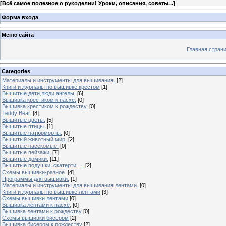
[
Всё самое полезное о рукоделии! Уроки, описания, советы...
]
Форма входа
Меню сайта
Главная стран
Categories
Материалы и инструменты для вышивания.
[2]
Книги и журналы по вышивке крестом
[1]
Вышитые дети,люди,ангелы.
[6]
Вышивка крестиком к пасхе.
[0]
Вышивка крестиком к рождеству.
[0]
Teddy Bear.
[8]
Вышитые цветы.
[5]
Вышитые птицы.
[1]
Вышитые натюрморты.
[0]
Вышитый животный мир.
[2]
Вышитые насекомые.
[0]
Вышитые пейзажи.
[7]
Вышитые домики.
[11]
Вышитые подушки, скатерти.....
[2]
Схемы вышивки-разное.
[4]
Программы для вышивки.
[1]
Материалы и инструменты для вышивания лентами.
[0]
Книги и журналы по вышивке лентами
[3]
Схемы вышивки лентами
[0]
Вышивка лентами к пасхе.
[0]
Вышивка лентами к рождеству
[0]
Схемы вышивки бисером
[2]
Вышивка бисером к рождеству
[2]