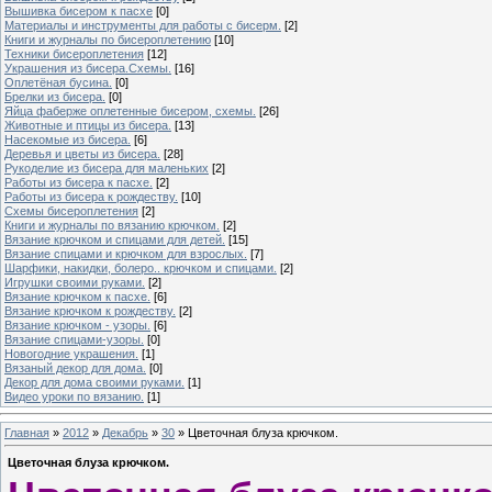
Вышивка бисером к пасхе
[0]
Материалы и инструменты для работы с бисерм.
[2]
Книги и журналы по бисероплетению
[10]
Техники бисероплетения
[12]
Украшения из бисера.Схемы.
[16]
Оплетёная бусина.
[0]
Брелки из бисера.
[0]
Яйца фаберже оплетенные бисером, схемы.
[26]
Животные и птицы из бисера.
[13]
Насекомые из бисера.
[6]
Деревья и цветы из бисера.
[28]
Рукоделие из бисера для маленьких
[2]
Работы из бисера к пасхе.
[2]
Работы из бисера к рождеству.
[10]
Схемы бисероплетения
[2]
Книги и журналы по вязанию крючком.
[2]
Вязание крючком и спицами для детей.
[15]
Вязание спицами и крючком для взрослых.
[7]
Шарфики, накидки, болеро.. крючком и спицами.
[2]
Игрушки своими руками.
[2]
Вязание крючком к пасхе.
[6]
Вязание крючком к рождеству.
[2]
Вязание крючком - узоры.
[6]
Вязание спицами-узоры.
[0]
Новогодние украшения.
[1]
Вязаный декор для дома.
[0]
Декор для дома своими руками.
[1]
Видео уроки по вязанию.
[1]
Главная
»
2012
»
Декабрь
»
30
» Цветочная блуза крючком.
Цветочная блуза крючком.