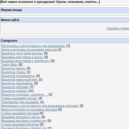
[
Всё самое полезное о рукоделии! Уроки, описания, советы...
]
Форма входа
Меню сайта
Главная стран
Categories
Материалы и инструменты для вышивания.
[2]
Книги и журналы по вышивке крестом
[1]
Вышитые дети,люди,ангелы.
[6]
Вышивка крестиком к пасхе.
[0]
Вышивка крестиком к рождеству.
[0]
Teddy Bear.
[8]
Вышитые цветы.
[5]
Вышитые птицы.
[1]
Вышитые натюрморты.
[0]
Вышитый животный мир.
[2]
Вышитые насекомые.
[0]
Вышитые пейзажи.
[7]
Вышитые домики.
[11]
Вышитые подушки, скатерти.....
[2]
Схемы вышивки-разное.
[4]
Программы для вышивки.
[1]
Материалы и инструменты для вышивания лентами.
[0]
Книги и журналы по вышивке лентами
[3]
Схемы вышивки лентами
[0]
Вышивка лентами к пасхе.
[0]
Вышивка лентами к рождеству
[0]
Схемы вышивки бисером
[2]
Вышивка бисером к рождеству
[2]