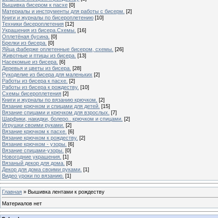
Вышивка бисером к пасхе
[0]
Материалы и инструменты для работы с бисерм.
[2]
Книги и журналы по бисероплетению
[10]
Техники бисероплетения
[12]
Украшения из бисера.Схемы.
[16]
Оплетёная бусина.
[0]
Брелки из бисера.
[0]
Яйца фаберже оплетенные бисером, схемы.
[26]
Животные и птицы из бисера.
[13]
Насекомые из бисера.
[6]
Деревья и цветы из бисера.
[28]
Рукоделие из бисера для маленьких
[2]
Работы из бисера к пасхе.
[2]
Работы из бисера к рождеству.
[10]
Схемы бисероплетения
[2]
Книги и журналы по вязанию крючком.
[2]
Вязание крючком и спицами для детей.
[15]
Вязание спицами и крючком для взрослых.
[7]
Шарфики, накидки, болеро.. крючком и спицами.
[2]
Игрушки своими руками.
[2]
Вязание крючком к пасхе.
[6]
Вязание крючком к рождеству.
[2]
Вязание крючком - узоры.
[6]
Вязание спицами-узоры.
[0]
Новогодние украшения.
[1]
Вязаный декор для дома.
[0]
Декор для дома своими руками.
[1]
Видео уроки по вязанию.
[1]
Главная
»
Вышивка лентами к рождеству
Материалов нет