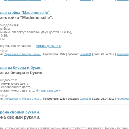
лье-стойка "Mademoiselle".
е-стойка "Mademoiselle".
онадобится:
ны 6мм,
ы 4мм, бисер(тут японский двух цветов 11 и 15),
 0.16,
ицы,
когубцы (по желанию).
...
Читать дальше »
ия:
Украшения из бисера.Схемы.
|
Просмотров:
1502
|
Добавил:
Jaana131
|
Дата:
26.04.2012
|
Коммента
лье из бисера и бусин.
е из бисера и бусин.
онадобится:
р жемчужного цвета
р серебрянного цвета
ны жемчужного цвета.
...
Читать дальше »
ия:
Украшения из бисера.Схемы.
|
Просмотров:
1283
|
Добавил:
Jaana131
|
Дата:
26.04.2012
|
Коммента
рона своими руками.
на своими руками.
го, чтобы сделать корону своими руками, вам потребуется проволока, бисер и бусины