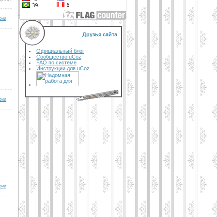
рии
Друзья сайта
Официальный блог
Сообщество uCoz
FAQ по системе
Инструкции для uCoz
рии
рии