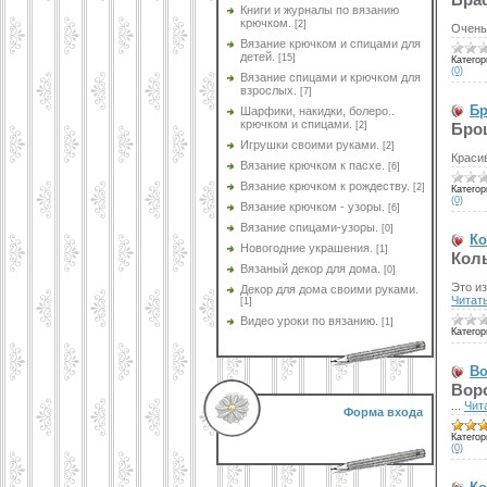
Книги и журналы по вязанию
крючком.
[2]
Очень
Вязание крючком и спицами для
детей.
[15]
Категор
(0)
Вязание спицами и крючком для
взрослых.
[7]
Бр
Шарфики, накидки, болеро..
крючком и спицами.
[2]
Бро
Игрушки своими руками.
[2]
Краси
Вязание крючком к пасхе.
[6]
Вязание крючком к рождеству.
[2]
Категор
(0)
Вязание крючком - узоры.
[6]
Вязание спицами-узоры.
[0]
Ко
Новогодние украшения.
[1]
Кол
Вязаный декор для дома.
[0]
Это из
Декор для дома своими руками.
Читат
[1]
Видео уроки по вязанию.
[1]
Категор
Во
Воро
...
Чит
Форма входа
Категор
(0)