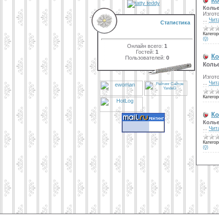
Ко
Колье
Изгото
...
Чит
Статистика
Категор
(0)
Онлайн всего:
1
Гостей:
1
Ко
Пользователей:
0
Коль
Изгото
...
Чит
Категор
Ко
Колье
...
Чит
Категор
(0)