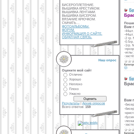
БИСЕРОПЛЕТЕНИЕ.
ВЫШИВКА КРЕСТИКОМ.
Бр
ВЫШИВКА ЛЕНТАМИ.
Брас
ВЫШИВКА БИСЕРОМ.
ВЯЗАНИЕ КРЮЧКОМ.
СКАЧАТЬ....
Пошаг
ФОТОАЛЬБОМЫ.
Вам 
ФОРУМ.
-44шт.
ИНФОРМАЦИЯ О САЙТЕ.
-44шт.
ОБРАТНАЯ СВЯЗЬ.
-2 гр.
-0.5гр
-1гр.
-проз
-иглы 
-застё
Наш опрос
Категор
(0)
Оцените мой сайт
Отлично
Бр
Хорошо
Бра
Неплохо
Плохо
Ужасно
Вам 
Результаты
|
Архив опросов
-бисер
Всего ответов:
159
-бисе
-крис
-буси
-леска
-заст
Категор