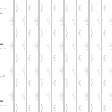
рии
рии
и (0)
рии