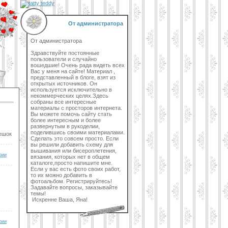
От администратора
От администратора
Здравствуйте постоянные
пользователи и случайно
вошедшие! Очень рада видеть всех
Вас у меня на сайте! Материал ,
представленный в блоге, взят из
открытых источников. Он
используется исключительно в
некоммерческих целях.Здесь
собраны все интересные
материалы с просторов интернета.
Вы можете помочь сайту стать
более интересным и более
развернутым в рукоделии,
поделившись своими материалами.
мешок
Сделать это совсем просто. Если
вы решили добавить схему для
вышивания или бисероплетения,
рии
вязания, которых нет в общем
каталоге,просто напишите мне.
Если у вас есть фото своих работ,
то их можно добавить в
фотоальбом. Регистрируйтесь!
Задавайте вопросы, заказывайте
темы!
Искренне Ваша, Яна!
рии