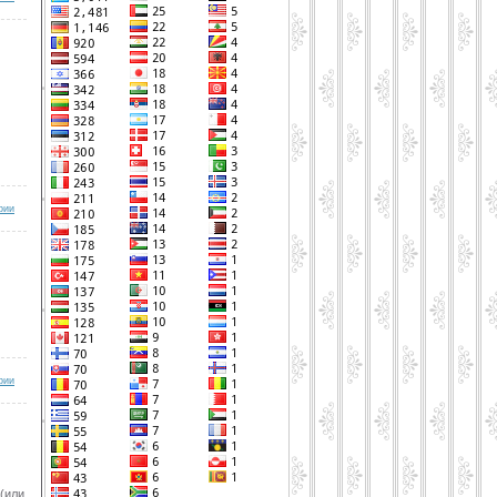
рии
рии
 (или