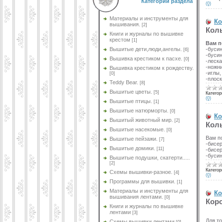
Категории раздела
(0)
Материалы и инструменты для
Ко
вышивания.
[2]
Коль
Книги и журналы по вышивке
крестом
[1]
Вам п
-буси
Вышитые дети,люди,ангелы.
[6]
-бусин
Вышивка крестиком к пасхе.
[0]
-леска
-ножн
Вышивка крестиком к рождеству.
-иглы,
[0]
-плос
Teddy Bear.
[8]
Вышитые цветы.
[5]
Категор
(0)
Вышитые птицы.
[1]
Вышитые натюрморты.
[0]
Ко
Вышитый животный мир.
[2]
Коль
Вышитые насекомые.
[0]
Вам п
Вышитые пейзажи.
[7]
-бисе
Вышитые домики.
[11]
-бисе
-буси
Вышитые подушки, скатерти.....
[2]
Категор
Схемы вышивки-разное.
[4]
(0)
Программы для вышивки.
[1]
Материалы и инструменты для
Ко
вышивания лентами.
[0]
Коро
Книги и журналы по вышивке
лентами
[3]
Для то
Схемы вышивки лентами