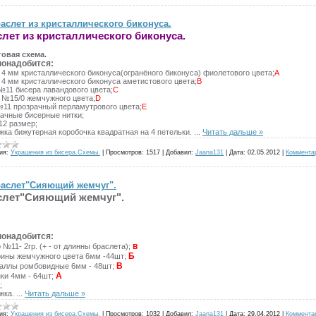
аслет из кристаллического биконуса.
лет из кристаллического биконуса.
овая схема.
понадобится:
 4 мм кристаллического биконуса(огранёного биконуса) фиолетового цвета;
A
 4 мм кристаллического биконуса аметистового цвета;
B
 №11 бисера лавандового цвета;
C
. №15/0 жемчужного цвета;
D
 №11 прозрачный перламутрового цвета;
Е
рачные бисерные нитки;
12 размер;
жка бижутерная коробочка квадратная на 4 петельки.
...
Читать дальше »
ия:
Украшения из бисера.Схемы.
|
Просмотров:
1517
|
Добавил:
Jaana131
|
Дата:
02.05.2012
|
Коммента
аслет"Сияющий жемчуг".
слет"Сияющий жемчуг".
понадобится:
в
 №11- 2гр. (+ - от длинны браслета);
Б
рины жемчужного цвета 6мм -44шт;
В
таллы ромбовидные 6мм - 48шт;
А
нки 4мм - 64шт;
;
ежка.
...
Читать дальше »
ия:
Украшения из бисера.Схемы.
|
Просмотров:
1032
|
Добавил:
Jaana131
|
Дата:
29.04.2012
|
Коммента