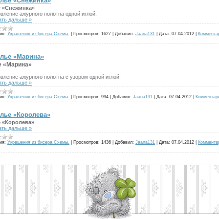
лье «Снежинка»
 «Снежинка»
вление ажурного полотна одной иглой.
ать дальше »
ия:
Украшения из бисера.Схемы.
|
Просмотров:
1627
|
Добавил:
Jaana131
|
Дата:
07.04.2012
|
Коммента
лье «Марина»
е «Марина»
вление ажурного полотна с узором одной иглой.
ать дальше »
ия:
Украшения из бисера.Схемы.
|
Просмотров:
994
|
Добавил:
Jaana131
|
Дата:
07.04.2012
|
Комментари
лье «Королева»
 «Королева»
ать дальше »
ия:
Украшения из бисера.Схемы.
|
Просмотров:
1436
|
Добавил:
Jaana131
|
Дата:
07.04.2012
|
Коммента