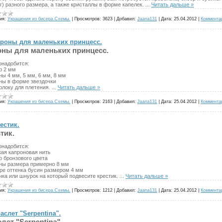
г) разного размера, а также кристаллы в форме капелек.
...
Читать дальше »
ия:
Украшения из бисера.Схемы.
|
Просмотров:
3623
|
Добавил:
Jaana131
|
Дата:
25.04.2012
|
Коммента
роны для маленьких принцесс.
оны для маленьких принцесс.
онадобится:
р 2 мм
ны 4 мм, 5 мм, 6 мм, 8 мм
ины в форме звездочки
олоку для плетения.
...
Читать дальше »
ия:
Украшения из бисера.Схемы.
|
Просмотров:
2163
|
Добавил:
Jaana131
|
Дата:
25.04.2012
|
Коммента
естик.
тик.
онадобится:
кая капроновая нить
р бронзового цвета
ины размера примерно 8 мм
ыре оттенка бусин размером 4 мм
чка или шнурок на который подвесите крестик.
...
Читать дальше »
ия:
Украшения из бисера.Схемы.
|
Просмотров:
1212
|
Добавил:
Jaana131
|
Дата:
25.04.2012
|
Коммента
аслет "Serpentina".
лет "Serpentina".