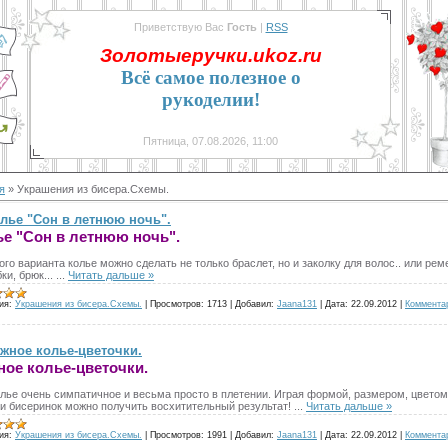
Приветствую Вас
Гость
|
RSS
Золотыеручки.ukoz.ru
Всё самое полезное о
рукоделии!
Пятница, 07.08.2026, 11:00
я
»
Украшения из бисера.Схемы.
лье "Сон в летнюю ночь".
е "Сон в летнюю ночь".
ого варианта колье можно сделать не только браслет, но и заколку для волос.. или ре
ки, брюк...
...
Читать дальше »
ия:
Украшения из бисера.Схемы.
|
Просмотров:
1713
|
Добавил:
Jaana131
|
Дата:
22.09.2012
|
Коммента
жное колье-цветочки.
ое колье-цветочки.
олье очень симпатичное и весьма просто в плетении. Играя формой, размером, цветом
 и бисеринок можно получить восхитительный результат!
...
Читать дальше »
ия:
Украшения из бисера.Схемы.
|
Просмотров:
1991
|
Добавил:
Jaana131
|
Дата:
22.09.2012
|
Коммента