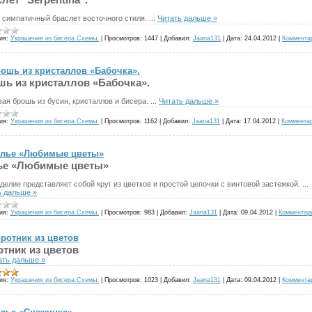
 симпатичный браслет восточного стиля.
...
Читать дальше »
ия:
Украшения из бисера.Схемы.
|
Просмотров:
1447
|
Добавил:
Jaana131
|
Дата:
24.04.2012
|
Коммента
ошь из кристаллов «Бабочка».
шь из кристаллов «Бабочка».
вая брошь из бусин, кристаллов и бисера.
...
Читать дальше »
ия:
Украшения из бисера.Схемы.
|
Просмотров:
1162
|
Добавил:
Jaana131
|
Дата:
17.04.2012
|
Коммента
лье «Любимые цветы»
ье «Любимые цветы»
делие представляет собой круг из цветков и простой цепочки с винтовой застежкой.
...
ь дальше »
ия:
Украшения из бисера.Схемы.
|
Просмотров:
983
|
Добавил:
Jaana131
|
Дата:
09.04.2012
|
Комментари
ротник из цветов
тник из цветов
ать дальше »
ия:
Украшения из бисера.Схемы.
|
Просмотров:
1023
|
Добавил:
Jaana131
|
Дата:
09.04.2012
|
Коммента