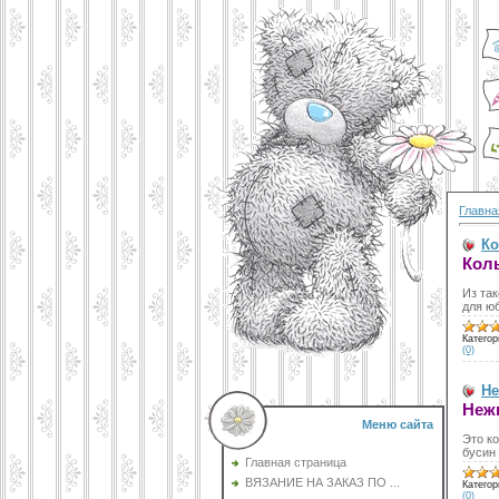
Главна
Ко
Коль
Из так
для юб
Категор
(0)
Не
Нежн
Меню сайта
Это к
бусин
Главная страница
ВЯЗАНИЕ НА ЗАКАЗ ПО ...
Категор
(0)