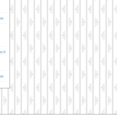
рии
и (0)
рии